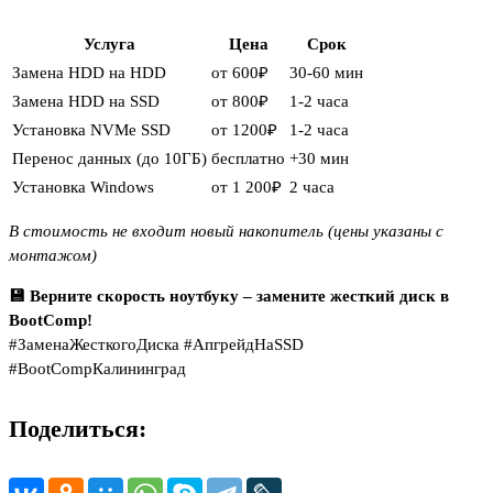
Услуга
Цена
Срок
Замена HDD на HDD
от 600₽
30-60 мин
Замена HDD на SSD
от 800₽
1-2 часа
Установка NVMe SSD
от 1200₽
1-2 часа
Перенос данных (до 10ГБ)
бесплатно
+30 мин
Установка Windows
от 1 200₽
2 часа
В стоимость не входит новый накопитель (цены указаны с
монтажом)
💾 Верните скорость ноутбуку – замените жесткий диск в
BootComp!
#ЗаменаЖесткогоДиска #АпгрейдНаSSD
#BootCompКалининград
Поделиться: